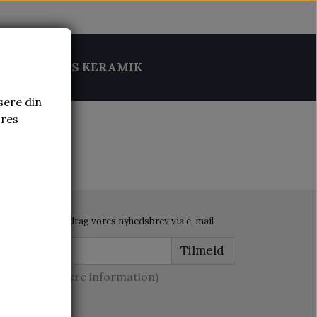
MIK
BRUGS KERAMIK
sere din
ores
Modtag vores nyhedsbrev via e-mail
Tilmeld
(mere information)