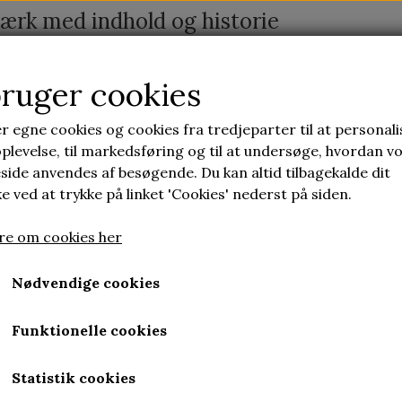
ærk med indhold og historie
bruger cookies
ONTAKT
LAV SELV KERAMIK
UBRUGELIG KERA
r egne cookies og cookies fra tredjeparter til at personali
plevelse, til markedsføring og til at undersøge, hvordan v
ide anvendes af besøgende. Du kan altid tilbagekalde dit
d et hjemmeside abonnement
 ved at trykke på linket 'Cookies' nederst på siden.
e om cookies her
Sociale medier
Nødvendige cookies
es
Funktionelle cookies
s
kt
Statistik cookies