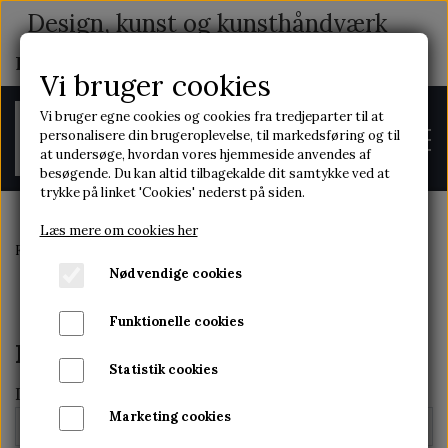
Design, kunst og kunsthåndværk
med indhold og historie
Vi bruger cookies
Vi bruger egne cookies og cookies fra tredjeparter til at
personalisere din brugeroplevelse, til markedsføring og til
at undersøge, hvordan vores hjemmeside anvendes af
besøgende. Du kan altid tilbagekalde dit samtykke ved at
trykke på linket 'Cookies' nederst på siden.
Læs mere om cookies her
Forside
Kontakt
FORSIDE
Nødvendige cookies
Funktionelle cookies
OM OS
Kontakt os
Statistik cookies
Dit navn *
Marketing cookies
KONTAKT