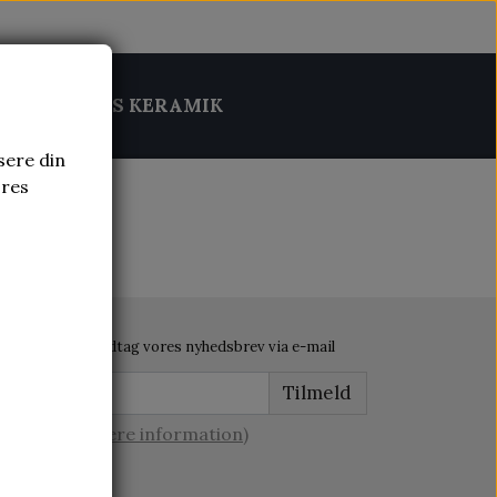
MIK
BRUGS KERAMIK
sere din
ores
Modtag vores nyhedsbrev via e-mail
Tilmeld
(mere information)