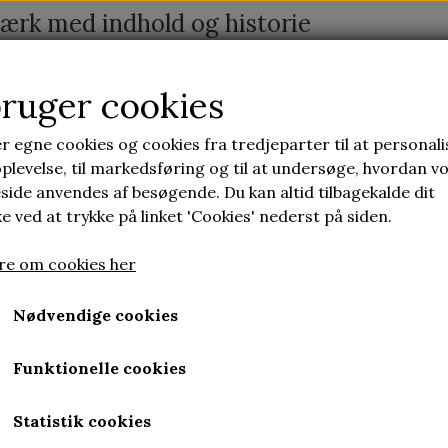
ærk med indhold og historie
bruger cookies
ONTAKT
LAV SELV KERAMIK
UBRUGELIG KERA
r egne cookies og cookies fra tredjeparter til at personali
plevelse, til markedsføring og til at undersøge, hvordan v
ide anvendes af besøgende. Du kan altid tilbagekalde dit
d et hjemmeside abonnement
 ved at trykke på linket 'Cookies' nederst på siden.
e om cookies her
Sociale medier
Nødvendige cookies
es
Funktionelle cookies
s
kt
Statistik cookies