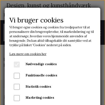
Design, kunst og kunsthåndværk
med indhold og historie
Vi bruger cookies
Vi bruger egne cookies og cookies fra tredjeparter til at
personalisere din brugeroplevelse, til markedsføring og til
at undersøge, hvordan vores hjemmeside anvendes af
besøgende. Du kan altid tilbagekalde dit samtykke ved at
trykke på linket 'Cookies' nederst på siden.
Læs mere om cookies her
Denne funktion er ikke tilgængelig med et
FORSIDE
Nødvendige cookies
hjemmeside abonnement
Funktionelle cookies
OM OS
Statistik cookies
Marketing cookies
KONTAKT