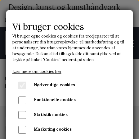
Design, kunst og kunsthåndværk
med indhold og historie
Vi bruger cookies
Vi bruger egne cookies og cookies fra tredjeparter til at
personalisere din brugeroplevelse, til markedsføring og til
at undersøge, hvordan vores hjemmeside anvendes af
besøgende. Du kan altid tilbagekalde dit samtykke ved at
trykke på linket 'Cookies' nederst på siden.
Læs mere om cookies her
Denne funktion er ikke tilgængelig med et
FORSIDE
Nødvendige cookies
hjemmeside abonnement
Funktionelle cookies
OM OS
Statistik cookies
Marketing cookies
KONTAKT