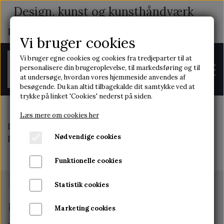
Design, kunst og kunsthåndværk
med indhold og historie
Vi bruger cookies
Vi bruger egne cookies og cookies fra tredjeparter til at
personalisere din brugeroplevelse, til markedsføring og til
at undersøge, hvordan vores hjemmeside anvendes af
besøgende. Du kan altid tilbagekalde dit samtykke ved at
trykke på linket 'Cookies' nederst på siden.
Læs mere om cookies her
Denne funktion er ikke tilgængelig med et
FORSIDE
Nødvendige cookies
hjemmeside abonnement
Funktionelle cookies
OM OS
Statistik cookies
Marketing cookies
KONTAKT