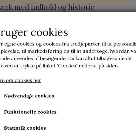
ærk med indhold og historie
bruger cookies
ONTAKT
LAV SELV KERAMIK
UBRUGELIG KERA
r egne cookies og cookies fra tredjeparter til at personali
plevelse, til markedsføring og til at undersøge, hvordan v
ide anvendes af besøgende. Du kan altid tilbagekalde dit
d et hjemmeside abonnement
 ved at trykke på linket 'Cookies' nederst på siden.
e om cookies her
Sociale medier
Nødvendige cookies
es
Funktionelle cookies
s
kt
Statistik cookies