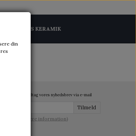
MIK
BRUGS KERAMIK
sere din
ores
Modtag vores nyhedsbrev via e-mail
Tilmeld
(mere information)