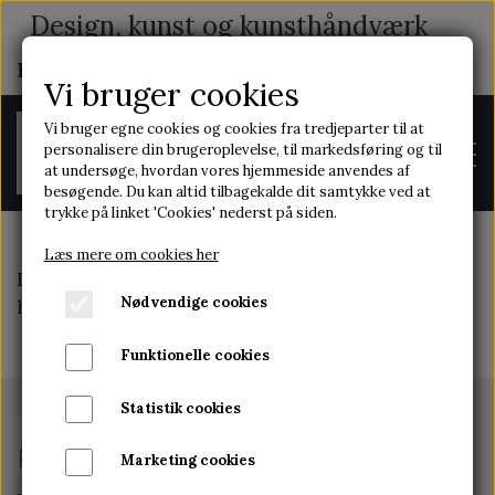
Design, kunst og kunsthåndværk
med indhold og historie
Vi bruger cookies
Vi bruger egne cookies og cookies fra tredjeparter til at
personalisere din brugeroplevelse, til markedsføring og til
at undersøge, hvordan vores hjemmeside anvendes af
besøgende. Du kan altid tilbagekalde dit samtykke ved at
trykke på linket 'Cookies' nederst på siden.
Læs mere om cookies her
Denne funktion er ikke tilgængelig med et
FORSIDE
Nødvendige cookies
hjemmeside abonnement
Funktionelle cookies
OM OS
Statistik cookies
Marketing cookies
KONTAKT