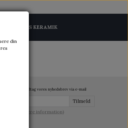
MIK
BRUGS KERAMIK
sere din
ores
Modtag vores nyhedsbrev via e-mail
Tilmeld
(mere information)