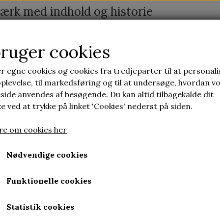
ærk med indhold og historie
bruger cookies
ONTAKT
LAV SELV KERAMIK
UBRUGELIG KERA
r egne cookies og cookies fra tredjeparter til at personali
plevelse, til markedsføring og til at undersøge, hvordan v
ide anvendes af besøgende. Du kan altid tilbagekalde dit
d et hjemmeside abonnement
 ved at trykke på linket 'Cookies' nederst på siden.
e om cookies her
Sociale medier
Nødvendige cookies
es
Funktionelle cookies
s
kt
Statistik cookies